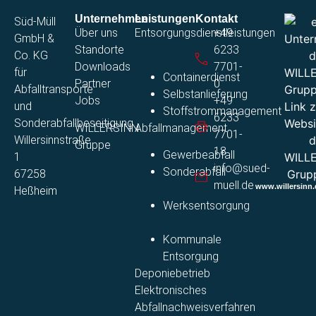
Unternehmen
Leistungen
Kontakt
Süd-Müll
Über uns
Entsorgungsdienstleistungen
+49
GmbH &
Standorte
6233
Co. KG
Downloads
7701-
für
Containerdienst
Partner
0​
Abfalltransporte
Selbstanlieferung
Jobs
+49
und
Stoffstrommanagement​
6233
Sonderabfallbeseitigung
WILLERSINN
Abfallmanagement
7701-
Willersinnstraße
Gruppe
18
Gewerbeabfall
1
info@sued-
Sonderabfall
67258
muell.de
www.willersinn.
Heßheim
Werksentsorgung
Kommunale
Entsorgung​
Deponiebetrieb
Elektronisches
Abfallnachweisverfahren