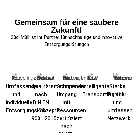
Gemeinsam für eine saubere
Zukunft!
Süd-Müll ist Ihr Partner für nachhaltige und innovative
Entsorgungslösungen
Umfassende
Qualitätsmanagement
Schonender
Intelligente
Starke
und
nach
Umgang
Transportlogistik​
Partner
individuelle
DIN EN
mit
und
Entsorgungskonzepte
ISO
Ressourcen
umfassen
9001:2015
zertifiziert
Netzwerk
nach