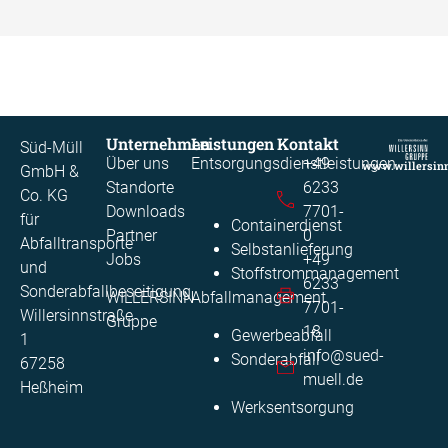
Unternehmen
Leistungen
Kontakt
Süd-Müll
Über uns
Entsorgungsdienstleistungen
+49
www.willersin
GmbH &
Standorte
6233
Co. KG
Downloads
7701-
für
Containerdienst
Partner
0​
Abfalltransporte
Selbstanlieferung
Jobs
+49
und
Stoffstrommanagement​
6233
Sonderabfallbeseitigung
WILLERSINN
Abfallmanagement
7701-
Willersinnstraße
Gruppe
18
Gewerbeabfall
1
info@sued-
Sonderabfall
67258
muell.de
Heßheim
Werksentsorgung