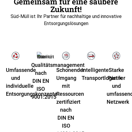
Gemeinsam für eine saubere
Zukunft!
Süd-Müll ist Ihr Partner für nachhaltige und innovative
Entsorgungslösungen
Qualitätsmanagement
Umfassende
Schonender
Intelligente
Starke
nach
und
Umgang
Transportlogistik​
Partner
DIN EN
individuelle
mit
und
ISO
Entsorgungskonzepte
Ressourcen
umfassen
9001:2015
zertifiziert
Netzwerk
nach
DIN EN
ISO