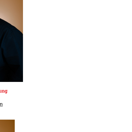
tung
om