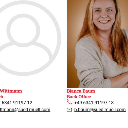
 Wittmann​
Bianca Baum ​
eb
Back Office
 6341 91197-12
+49 6341 91197-18​
ittmann@sued-muell.com
b.baum@sued-muell.com