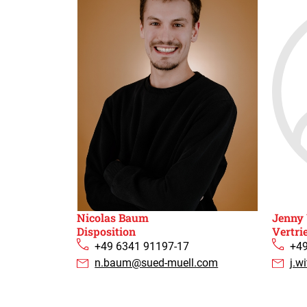
Nicolas Baum​
Jenny
Disposition
Vertri
+49 6341 91197-17
+49
n.baum@sued-muell.com
j.w