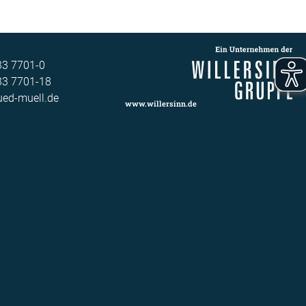
3 7701-0​
33 7701-18
ed-muell.de
www.willersinn.de