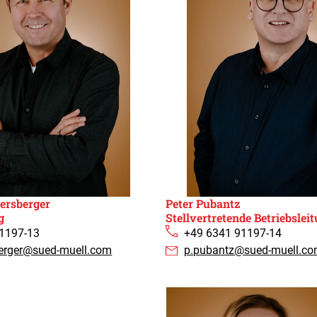
rsberger​
Peter Pubantz​
g
Stellvertretende Betriebslei
1197-13
+49 6341 91197-14
erger@sued-muell.com
p.pubantz@sued-muell.c