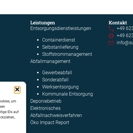
Leistungen
Kontakt
Entsorgungsdienstleistungen
+49 623
+49 62
Containerdienst
info@su
Selbstanlieferung
Stoffstrommanagement​
Abfallmanagement
Gewerbeabfall
Sonderabfall ​
Werksentsorgung ​
Kommunale Entsorgung​
Deponiebetrieb
ookies, um
esen
Elektronisches
tige IDs auf
Abfallnachweisverfahren
ückziehen,
Öko Impact Report