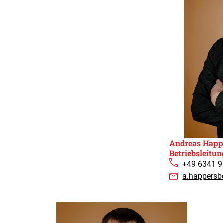
Andreas Happe
Betriebsleitun
+49 6341 9
a.happersb