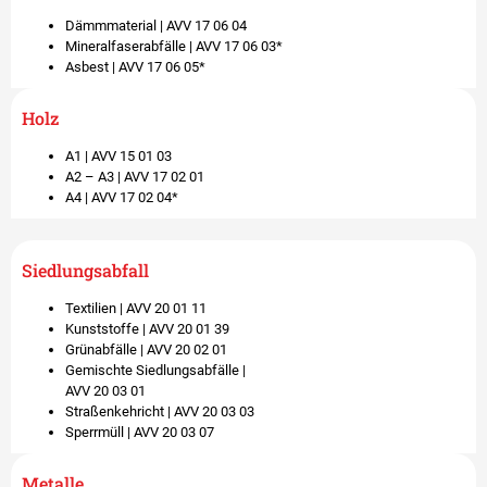
Dämmmaterial | AVV 17 06 04​
Mineralfaserabfälle | AVV 17 06 03*​
Asbest | AVV 17 06 05*​
Holz
A1 | AVV 15 01 03​
A2 – A3 | AVV 17 02 01​
A4 | AVV 17 02 04* ​
Siedlungsabfall
Textilien | AVV 20 01 11​
Kunststoffe | AVV 20 01 39​
Grünabfälle | AVV 20 02 01​
Gemischte Siedlungsabfälle |
AVV 20 03 01​
Straßenkehricht | AVV 20 03 03​
Sperrmüll | AVV 20 03 07​
Metalle