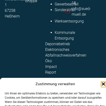
Gruppe
18
Gewerbeabfall
1
info@sued-
Sonderabfall
67258
muell.de
Heßheim
Werksentsorgung
Kommunale
Entsorgung​
Deponiebetrieb
Elektronisches
Abfallnachweisverfahren
Öko
Impact
Report
Zustimmung verwalten
© 2026 Süd-Müll GmbH &
Datenschutz
Um Ihnen ein optimales Erlebnis zu bieten, verwenden wir Technologien wie
Hinweisgeberschutzgesetz
Co. KG für Abfalltransporte
Cookies, um Geräteinformationen zu speichern und/oder darauf zuzugreifen.
Impressum
und
Wenn Sie diesen Technologien zustimmen, können wir Daten wie das