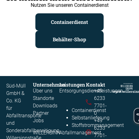
Nutzen Sie unseren Containerdienst
Containerdienst
Behälter-Shop
Unternehmen
Leistungen
Kontakt
Süd-Müll
Über uns
Entsorgungsdienstleistungen
+49
www.willersin
GmbH &
Standorte
6233
Co. KG
Downloads
7701-
für
Containerdienst
Partner
0​
Abfalltransporte
Selbstanlieferung
Jobs
+49
und
Stoffstrommanagement​
6233
Sonderabfallbeseitigung
WILLERSINN
Abfallmanagement
7701-
Willersinnstraße