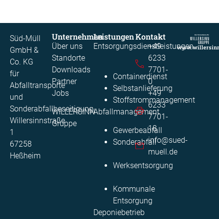
Unternehmen
Leistungen
Kontakt
Süd-Müll
Über uns
Entsorgungsdienstleistungen
+49
www.willersin
GmbH &
Standorte
6233
Co. KG
Downloads
7701-
für
Containerdienst
Partner
0​
Abfalltransporte
Selbstanlieferung
Jobs
+49
und
Stoffstrommanagement​
6233
Sonderabfallbeseitigung
WILLERSINN
Abfallmanagement
7701-
Willersinnstraße
Gruppe
18
Gewerbeabfall
1
info@sued-
Sonderabfall
67258
muell.de
Heßheim
Werksentsorgung
Kommunale
Entsorgung​
Deponiebetrieb