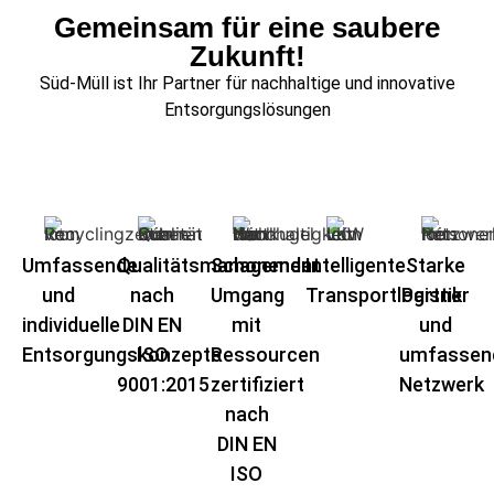
Gemeinsam für eine saubere
Zukunft!
Süd-Müll ist Ihr Partner für nachhaltige und innovative
Entsorgungslösungen
Umfassende
Qualitätsmanagement
Schonender
Intelligente
Starke
und
nach
Umgang
Transportlogistik​
Partner
individuelle
DIN EN
mit
und
Entsorgungskonzepte
ISO
Ressourcen
umfassen
9001:2015
zertifiziert
Netzwerk
nach
DIN EN
ISO