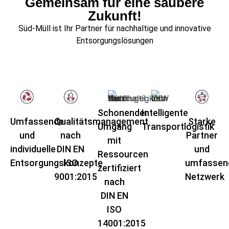
Gemeinsam für eine saubere
Zukunft!
Süd-Müll ist Ihr Partner für nachhaltige und innovative
Entsorgungslösungen
Schonender
Intelligente
Umfassende
Qualitätsmanagement
Starke
Umgang
Transportlogistik​
und
nach
Partner
mit
individuelle
DIN EN
und
Ressourcen
Entsorgungskonzepte
ISO
umfassen
zertifiziert
9001:2015
Netzwerk
nach
DIN EN
ISO
14001:2015