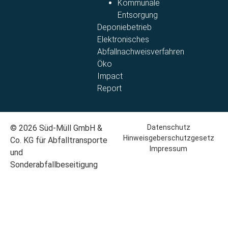
Kommunale
Entsorgung​
Deponiebetrieb
Elektronisches
Abfallnachweisverfahren
Öko
Impact
Report
© 2026 Süd-Müll GmbH &
Datenschutz
Hinweisgeberschutzgesetz
Co. KG für Abfalltransporte
Impressum
und
Sonderabfallbeseitigung